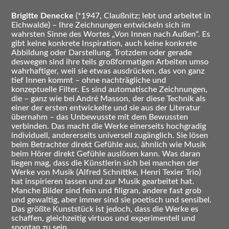
Brigitte Denecke
(*1947, Claußnitz; lebt und arbeitet in
Eichwalde) – Ihre Zeichnungen entwickeln sich im
wahrsten Sinne des Wortes „Von Innen nach Außen“. Es
gibt keine konkrete Inspiration, auch keine konkrete
Abbildung oder Darstellung. Trotzdem oder gerade
deswegen sind ihre teils großformatigen Arbeiten umso
wahrhaftiger, weil sie etwas ausdrücken, das von ganz
tief Innen kommt – ohne nachträgliche und
konzeptuelle Filter. Es sind automatische Zeichnungen,
die – ganz wie bei André Masson, der diese Technik als
einer der ersten entwickelte und sie aus der Literatur
übernahm – das Unbewusste mit dem Bewussten
verbinden. Das macht die Werke einerseits hochgradig
individuell, andererseits universell zugänglich. Sie lösen
beim Betrachter direkt Gefühle aus, ähnlich wie Musik
beim Hörer direkt Gefühle auslösen kann. Was daran
liegen mag, dass die Künstlerin sich bei manchen der
Werke von Musik (Alfred Schnittke, Henri Texier Trio)
hat inspirieren lassen und zur Musik gearbeitet hat.
Manche Bilder sind fein und filigran, andere fast grob
und gewaltig, aber immer sind sie poetisch und sensibel.
Das größte Kunststück ist jedoch, dass die Werke es
schaffen, gleichzeitig virtuos und experimentell und
spontan zu sein.